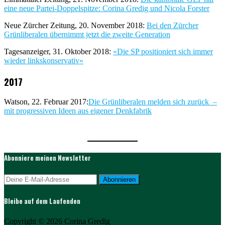
eine neue Partei-Doppelspitze: Corina Gredig und Nicola Forster
Neue Zürcher Zeitung, 20. November 2018:
Bei den Zürcher
Grünliberalen übernimmt jetzt die zweite Generation
Tagesanzeiger, 31. Oktober 2018:
«Die SP positioniert sich immer
wieder linkskonservativ»
2017
Watson, 22. Februar 2017:
Die Grünliberalen melden sich zurück –
mit progressiven Ideen aus eigener Denkfabrik
Abonniere meinen Newsletter
Bleibe auf dem Laufenden
Copyright © 2026 Corina Gredig