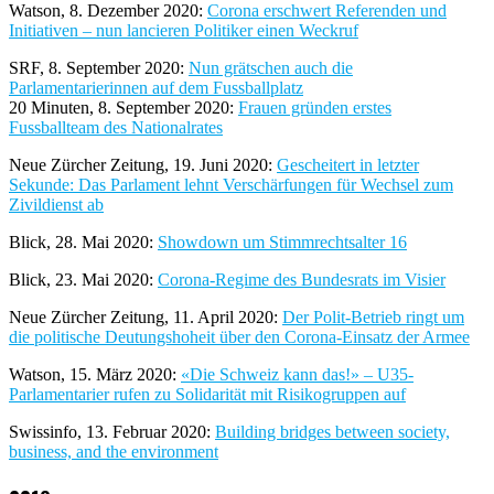
Watson, 8. Dezember 2020:
Corona erschwert Referenden und
Initiativen – nun lancieren Politiker einen Weckruf
SRF, 8. September 2020:
Nun grätschen auch die
Parlamentarierinnen auf dem Fussballplatz
20 Minuten, 8. September 2020:
Frauen gründen erstes
Fussballteam des Nationalrates
Neue Zürcher Zeitung, 19. Juni 2020:
Gescheitert in letzter
Sekunde: Das Parlament lehnt Verschärfungen für Wechsel zum
Zivildienst ab
Blick, 28. Mai 2020:
Showdown um Stimmrechtsalter 16
Blick, 23. Mai 2020:
Corona-Regime des Bundesrats im Visier
Neue Zürcher Zeitung, 11. April 2020:
Der Polit-Betrieb ringt um
die politische Deutungshoheit über den Corona-Einsatz der Armee
Watson, 15. März 2020:
«Die Schweiz kann das!» – U35-
Parlamentarier rufen zu Solidarität mit Risikogruppen auf
Swissinfo, 13. Februar 2020:
Building bridges between society,
business, and the environment