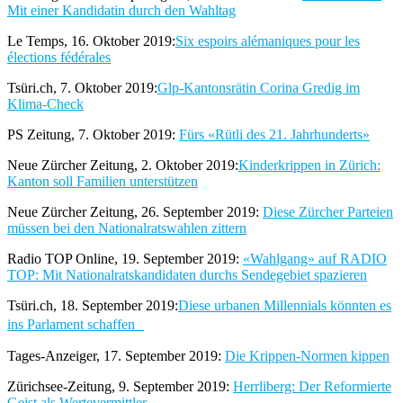
Mit einer Kandidatin durch den Wahltag
Le Temps, 16. Oktober 2019:
Six espoirs alémaniques pour les
élections fédérales
Tsüri.ch, 7. Oktober 2019:
Glp-Kantonsrätin Corina Gredig im
Klima-Check
PS Zeitung, 7. Oktober 2019:
Fürs «Rütli des 21. Jahrhunderts»
Neue Zürcher Zeitung, 2. Oktober 2019:
Kinderkrippen in Zürich:
Kanton soll Familien unterstützen
Neue Zürcher Zeitung, 26. September 2019:
Diese Zürcher Parteien
müssen bei den Nationalratswahlen zittern
Radio TOP Online, 19. September 2019:
«Wahlgang» auf RADIO
TOP: Mit Nationalratskandidaten durchs Sendegebiet spazieren
Tsüri.ch, 18. September 2019:
Diese urbanen Millennials könnten es
ins Parlament schaffen
Tages-Anzeiger, 17. September 2019:
Die Krippen-Normen kippen
Zürichsee-Zeitung, 9. September 2019:
Herrliberg: Der Reformierte
Geist als Wertevermittler